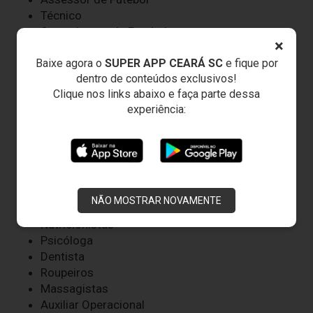
Técnico
Supervisores de Futebol
×
Auxiliar Técnico
Baixe agora o
SUPER APP CEARÁ SC
e fique por
Coordenador de Saúde e Performance
dentro de conteúdos exclusivos!
Preparador Físico
Clique nos links abaixo e faça parte dessa
Preparador de Goleiros
experiência:
Coordenador de Análise de Mercado e
Desempenho
Analistas de Mercado
Analista de Desempenho
Médicos
Fisioterapeutas
NÃO MOSTRAR NOVAMENTE
Fisiologista
Nutricionistas
Psicóloga
Dentista
Roupeiros
Massagistas
Auxiliar Operacional