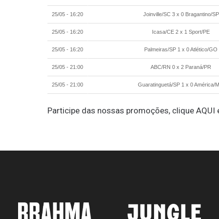
25/05 - 16:20
Joinville/SC 3 x 0 Bragantino/SP
25/05 - 16:20
Icasa/CE 2 x 1 Sport/PE
25/05 - 16:20
Palmeiras/SP 1 x 0 Atlético/GO
25/05 - 21:00
ABC/RN 0 x 2 Paraná/PR
25/05 - 21:00
Guaratinguetá/SP 1 x 0 América/
Participe das nossas promoções, clique
AQUI
e