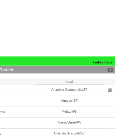
o
Partidas Ceará
 Rodada
local
Data/hora
Anacleto Campanella/SP
E
28/05 - 15:0
Amaros/SP
28/05 - 19:3
Melão/MG
e/SC
28/05 - 19:3
Arena Verde/PA
28/05 - 19:3
Orlando Scarpelli/SC
N
28/05 - 19:3