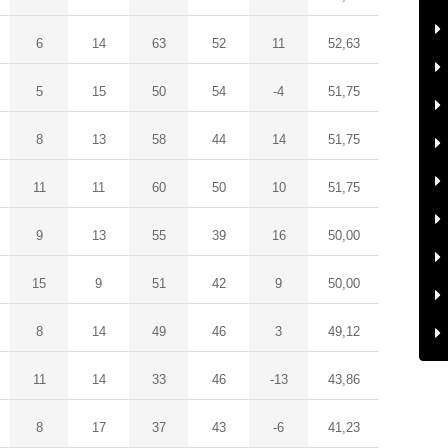
6
14
63
52
11
52,63
5
15
50
54
-4
51,75
8
13
58
44
14
51,75
11
11
60
50
10
51,75
9
13
55
39
16
50,00
15
9
51
42
9
50,00
8
14
49
46
3
49,12
11
14
33
46
-13
43,86
8
17
37
43
-6
41,23