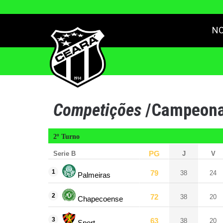
NO
Competições
/
Campeonat
2º Turno
PG
Serie B
J
V
1
79
38
24
Palmeiras
2
72
38
20
Chapecoense
3
63
38
20
Sport