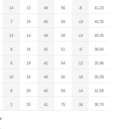
14
13
48
56
-8
41,23
7
18
45
58
-13
40,35
13
14
44
58
-14
40,35
8
18
42
51
-9
38,60
8
19
42
54
-12
35,96
10
18
40
56
-16
35,09
9
20
45
59
-14
31,58
2
25
41
75
-34
30,70
ls