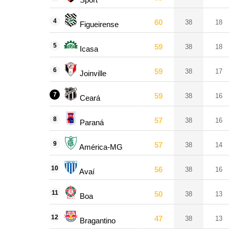
4
60
38
18
Figueirense
5
59
38
18
Icasa
6
59
38
17
Joinville
7
59
38
16
Ceará
8
57
38
16
Paraná
9
57
38
14
América-MG
10
56
38
16
Avaí
11
50
38
13
Boa
12
47
38
13
Bragantino