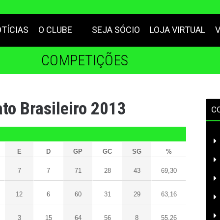
TÍCIAS
O CLUBE
SEJA SÓCIO
LOJA VIRTUAL
COMPETIÇÕES
o Brasileiro 2013
C
E
D
GP
GC
SG
%
7
7
71
28
43
69,30
12
6
60
31
29
63,16
3
15
64
56
8
55,26