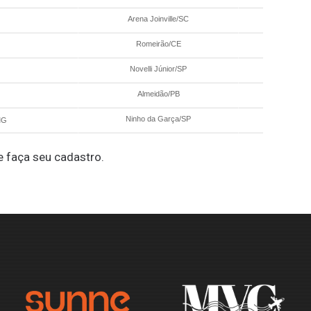
Arena Joinville/SC
28/05 - 21:5
Romeirão/CE
28/05 - 21:5
Novelli Júnior/SP
28/05 - 21:5
Almeidão/PB
28/05 - 21:5
Ninho da Garça/SP
MG
28/05 - 21:5
 faça seu cadastro.