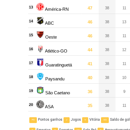
13
47
38
11
América-RN
14
46
38
13
ABC
15
46
38
11
Oeste
16
44
38
12
Atlético-GO
17
41
38
11
Guaratinguetá
18
40
38
10
Paysandu
19
36
38
9
São Caetano
20
35
38
11
ASA
Pontos ganhos
Jogos
Vitória
Saldo de go
PG
J
V
SG