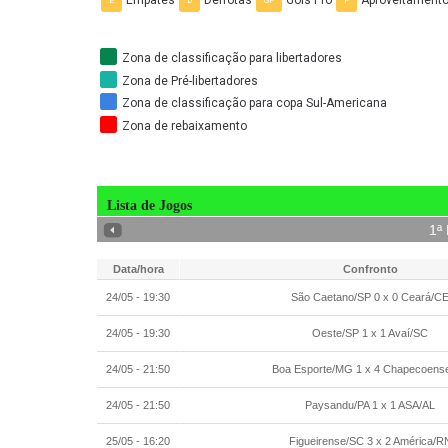
Empates
Derrotas
Gols Pró
Aproveitament
E
D
GP
P
Zona de classificação para libertadores
Zona de Pré-libertadores
Zona de classificação para copa Sul-Americana
Zona de rebaixamento
Lista de Jogos
1
ª
Avançar
Data/hora
Confronto
24/05 - 19:30
São Caetano/SP 0 x 0 Ceará/C
24/05 - 19:30
Oeste/SP 1 x 1 Avaí/SC
24/05 - 21:50
Boa Esporte/MG 1 x 4 Chapecoens
24/05 - 21:50
Paysandu/PA 1 x 1 ASA/AL
25/05 - 16:20
Figueirense/SC 3 x 2 América/R