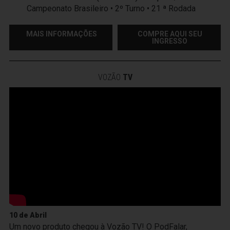
Campeonato Brasileiro • 2º Turno • 21 ª Rodada
MAIS INFORMAÇÕES
COMPRE AQUI SEU
INGRESSO
VOZÃO
TV
10 de Abril
Um novo produto chegou à Vozão TV! O PodFalar,