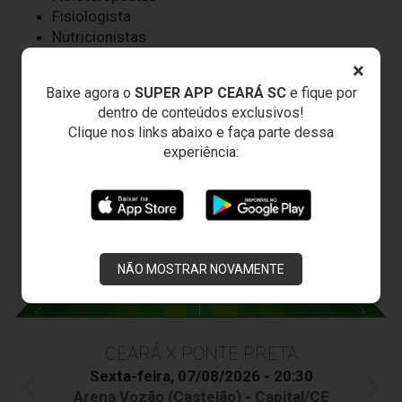
Fisiologista
Nutricionistas
Psicóloga
×
Dentista
Baixe agora o
SUPER APP CEARÁ SC
e fique por
Roupeiros
dentro de conteúdos exclusivos!
Massagistas
Clique nos links abaixo e faça parte dessa
Auxiliar Operacional
experiência:
JOGOS DO
VOZÃO
NÃO MOSTRAR NOVAMENTE
CEARÁ X PONTE PRETA
Sexta-feira, 07/08/2026 - 20:30
Arena Vozão (Castelão) - Capital/CE