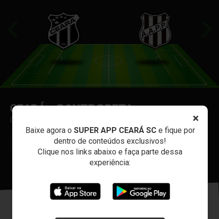
CEARÁ x PONTE PRETA
×
07 de Agosto | 20:30 | Arena Vozão (Castelão)
Baixe agora o
SUPER APP CEARÁ SC
e fique por
dentro de conteúdos exclusivos!
MAIS INFORMAÇÕES
Clique nos links abaixo e faça parte dessa
experiência: