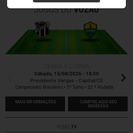
JOGOS DO
VOZÃO
CEARÁ X CUIABÁ
Sábado, 15/08/2026 - 18:30
Presidente Vargas - Capital/CE
Campeonato Brasileiro • 2º Turno • 22 ª Rodada
MAIS INFORMAÇÕES
COMPRE AQUI SEU
INGRESSO
VOZÃO
TV