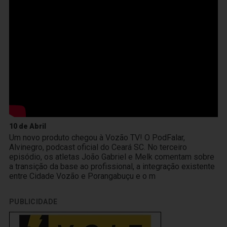
10 de Abril
Um novo produto chegou à Vozão TV! O PodFalar,
Alvinegro, podcast oficial do Ceará SC. No terceiro
episódio, os atletas João Gabriel e Melk comentam sobre
a transição da base ao profissional, a integração existente
entre Cidade Vozão e Porangabuçu e o m
PUBLICIDADE