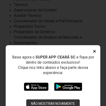
Técnico
Supervisores de Futebol
Auxiliar Técnico
Coordenador de Saúde e Performance
Preparador Físico
Preparador de Goleiros
Coordenador de Análise de Mercado e
Desempenho
Analistas de Mercado
×
Analista de Desempenho
Baixe agora o
SUPER APP CEARÁ SC
e fique por
Médicos
dentro de conteúdos exclusivos!
Fisioterapeutas
Clique nos links abaixo e faça parte dessa
Fisiologista
experiência:
Nutricionistas
Psicóloga
Dentista
Roupeiros
Massagistas
Auxiliar Operacional
NÃO MOSTRAR NOVAMENTE