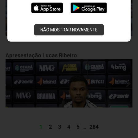
NÃO MOSTRAR NOVAMENTE
Apresentação Lucas Ribeiro
1
2
3
4
5
...
284