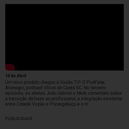
10 de Abril
Um novo produto chegou à Vozão TV! O PodFalar,
Alvinegro, podcast oficial do Ceará SC. No terceiro
episódio, os atletas João Gabriel e Melk comentam sobre
a transição da base ao profissional, a integração existente
entre Cidade Vozão e Porangabuçu e o m
PUBLICIDADE