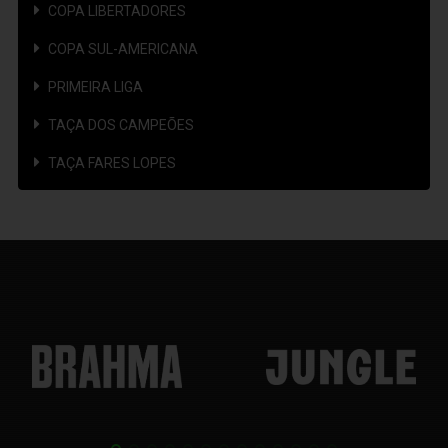
COPA LIBERTADORES
COPA SUL-AMERICANA
PRIMEIRA LIGA
TAÇA DOS CAMPEÕES
TAÇA FARES LOPES