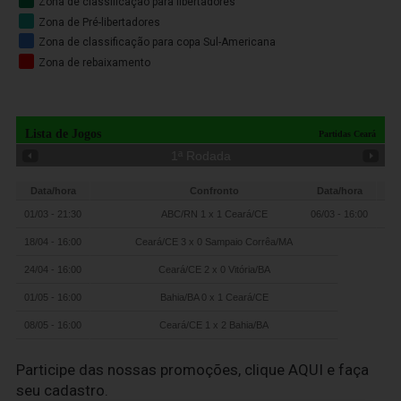
Zona de classificação para libertadores
Zona de Pré-libertadores
Zona de classificação para copa Sul-Americana
Zona de rebaixamento
Lista de Jogos
Partidas Ceará
1
ª Rodada
Data/hora
Confronto
Data/hora
01/03 - 21:30
ABC/RN 1 x 1 Ceará/CE
06/03 - 16:00
18/04 - 16:00
Ceará/CE 3 x 0 Sampaio Corrêa/MA
24/04 - 16:00
Ceará/CE 2 x 0 Vitória/BA
01/05 - 16:00
Bahia/BA 0 x 1 Ceará/CE
08/05 - 16:00
Ceará/CE 1 x 2 Bahia/BA
Participe das nossas promoções, clique
AQUI
e faça
seu cadastro.