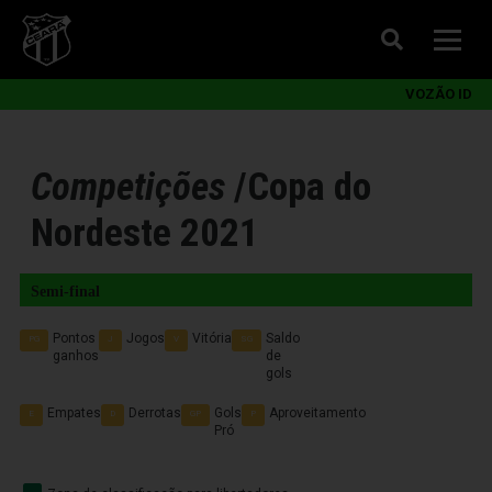
VOZÃO ID
Competições
/
Copa do
Nordeste 2021
Semi-final
Pontos
Jogos
Vitória
Saldo
PG
J
V
SG
ganhos
de
gols
Empates
Derrotas
Gols
Aproveitamento
E
D
GP
P
Pró