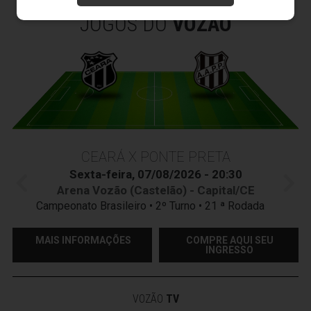
JOGOS DO
VOZÃO
CEARÁ X PONTE PRETA
Sexta-feira, 07/08/2026 - 20:30
Arena Vozão (Castelão) - Capital/CE
Campeonato Brasileiro • 2º Turno • 21 ª Rodada
MAIS INFORMAÇÕES
COMPRE AQUI SEU
INGRESSO
VOZÃO
TV