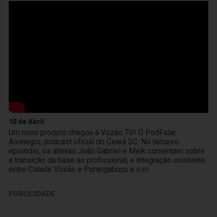
10 de Abril
Um novo produto chegou à Vozão TV! O PodFalar,
Alvinegro, podcast oficial do Ceará SC. No terceiro
episódio, os atletas João Gabriel e Melk comentam sobre
a transição da base ao profissional, a integração existente
entre Cidade Vozão e Porangabuçu e o m
PUBLICIDADE