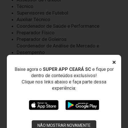
Técnico
Supervisores de Futebol
Auxiliar Técnico
Coordenador de Saúde e Performance
Preparador Físico
Preparador de Goleiros
Coordenador de Análise de Mercado e
Desempenho
Analistas de Mercado
×
Analista de Desempenho
Baixe agora o
SUPER APP CEARÁ SC
e fique por
Médicos
dentro de conteúdos exclusivos!
Fisioterapeutas
Clique nos links abaixo e faça parte dessa
Fisiologista
experiência:
Nutricionistas
Psicóloga
Dentista
Roupeiros
Massagistas
Auxiliar Operacional
NÃO MOSTRAR NOVAMENTE