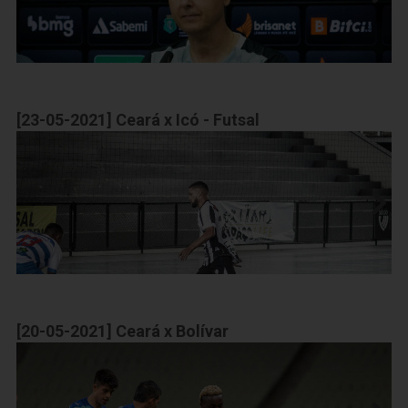
[23-05-2021] Ceará x Icó - Futsal
[20-05-2021] Ceará x Bolívar