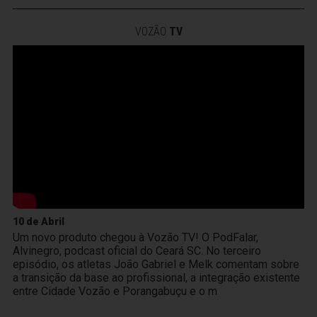
VOZÃO
TV
10 de Abril
Um novo produto chegou à Vozão TV! O PodFalar,
Alvinegro, podcast oficial do Ceará SC. No terceiro
episódio, os atletas João Gabriel e Melk comentam sobre
a transição da base ao profissional, a integração existente
entre Cidade Vozão e Porangabuçu e o m