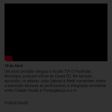
10 de Abril
Um novo produto chegou à Vozão TV! O PodFalar,
Alvinegro, podcast oficial do Ceará SC. No terceiro
episódio, os atletas João Gabriel e Melk comentam sobre
a transição da base ao profissional, a integração existente
entre Cidade Vozão e Porangabuçu e o m
PUBLICIDADE