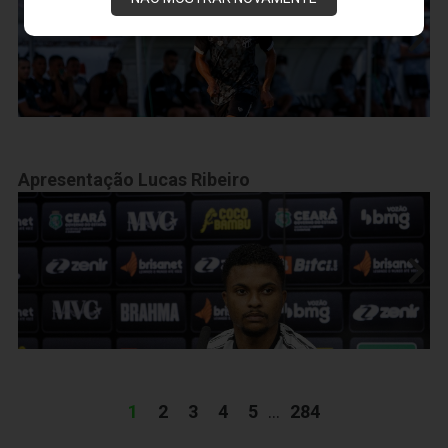
Apresentação Lucas Ribeiro
1
2
3
4
5
...
284