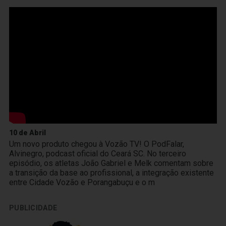
10 de Abril
Um novo produto chegou à Vozão TV! O PodFalar,
Alvinegro, podcast oficial do Ceará SC. No terceiro
episódio, os atletas João Gabriel e Melk comentam sobre
a transição da base ao profissional, a integração existente
entre Cidade Vozão e Porangabuçu e o m
PUBLICIDADE