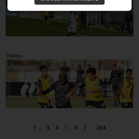
Treino
1
...
3
4
5
6
7
...
284