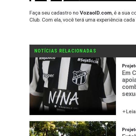
Faça seu cadastro no
VozaoID.com
, é a sua 
Club. Com ela, você terá uma experiência cada
NOTÍCIAS RELACIONADAS
Proje
Em C
apoi
comb
sexu
Leia
Proje