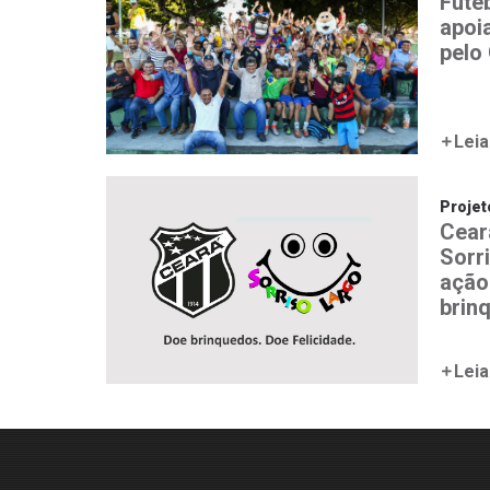
Fute
apoi
pelo
Leia
Proje
Cear
Sorr
ação
brin
Leia