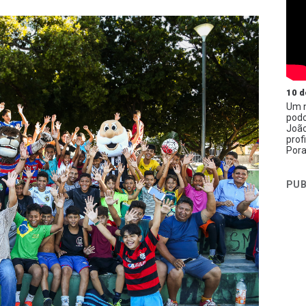
10 d
Um n
podc
João
prof
Pora
PUB