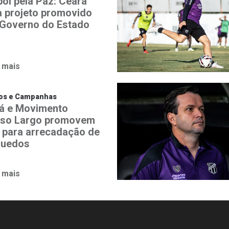
bol pela Paz: Ceará
a projeto promovido
 Governo do Estado
 mais
tos e Campanhas
á e Movimento
iso Largo promovem
 para arrecadação de
quedos
 mais