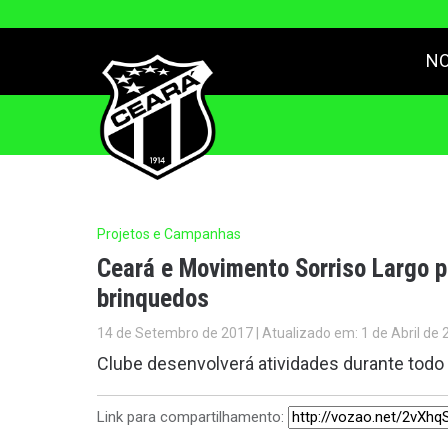
NO
Projetos e Campanhas
Ceará e Movimento Sorriso Largo 
brinquedos
14 de Setembro de 2017 | Atualizado em: 1 de Abril de 
Clube desenvolverá atividades durante tod
Link para compartilhamento: