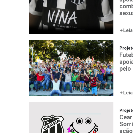
comb
sexu
Leia
Proje
Fute
apoi
pelo
Leia
Proje
Cear
Sorr
ação