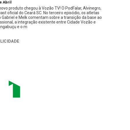
e Abril
ovo produto chegou à Vozão TV! O PodFalar, Alvinegro,
ast oficial do Ceará SC. No terceiro episódio, os atletas
 Gabriel e Melk comentam sobre a transição da base ao
issional, a integração existente entre Cidade Vozão e
ngabuçu e o m
LICIDADE