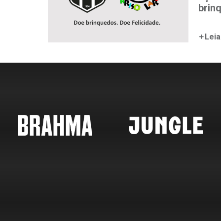
brin
Leia