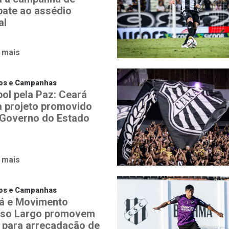
ate ao assédio
al
 mais
tos e Campanhas
bol pela Paz: Ceará
a projeto promovido
 Governo do Estado
 mais
tos e Campanhas
á e Movimento
iso Largo promovem
 para arrecadação de