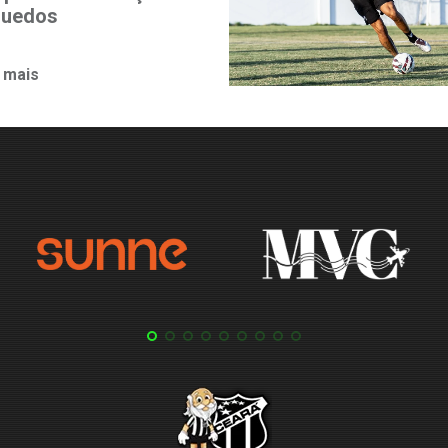
quedos
 mais