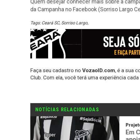
Quem desejar conhecer mais sobre a campa
da Campanha no Facebook (Sorriso Largo Cear
Tags:
Ceará SC
,
Sorriso Largo
,
Faça seu cadastro no
VozaoID.com
, é a sua 
Club. Com ela, você terá uma experiência cada
NOTÍCIAS RELACIONADAS
Proje
Em C
apoi