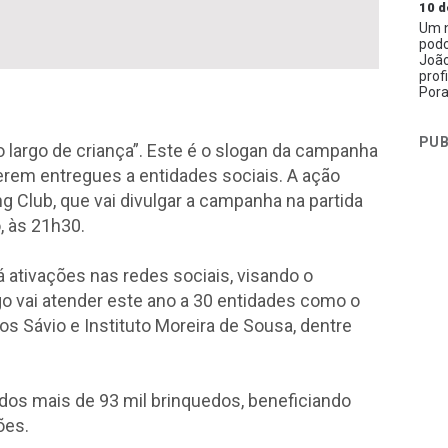
10 d
Um n
podc
João
prof
Pora
PUB
 largo de criança”. Este é o slogan da campanha
erem entregues a entidades sociais. A ação
g Club, que vai divulgar a campanha na partida
, às 21h30.
 ativações nas redes sociais, visando o
go vai atender este ano a 30 entidades como o
s Sávio e Instituto Moreira de Sousa, dentre
s mais de 93 mil brinquedos, beneficiando
ções.