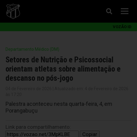
VOZÃO ID
Departamento Médico (DM)
Setores de Nutrição e Psicossocial
orientam atletas sobre alimentação e
descanso no pós-jogo
04 de Fevereiro de 2026 | Atualizado em: 4 de Fevereiro de 2026
às 17:20
Palestra aconteceu nesta quarta-feira, 4, em
Porangabuçu
Link para compartilhamento:
Copiar