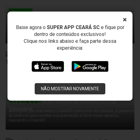
Treinos
Jogadores do Ceará treinam nesta tarde
×
Baixe agora o
SUPER APP CEARÁ SC
e fique por
Os atletas que enfrentaram o Avaí ontem à noite ganham folga nesta
dentro de conteúdos exclusivos!
tarde
Clique nos links abaixo e faça parte dessa
experiência:
04 de Agosto de 2011
NÃO MOSTRAR NOVAMENTE
Timemania
CearáSC é o time do coração do concurso 233 da
Timemania
Alvinegros que marcaram o CearáSC como time do coração, já podem ir
às lotéricas para receber sua premiação e fazer novas apostas,
marcando o CearáSC