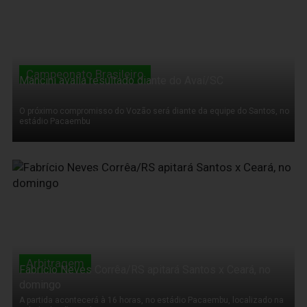
Campeonato Brasileiro
Mancini avalia resultado diante do Avaí/SC
O próximo compromisso do Vozão será diante da equipe do Santos, no
estádio Pacaembu
04 de Agosto de 2011
Arbitragem
Fabrício Neves Corrêa/RS apitará Santos x Ceará, no
domingo
A partida acontecerá à 16 horas, no estádio Pacaembu, localizado na