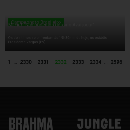
Campeonato Brasileiro
Michel: “Não podemos deixar o Avaí jogar”
Os dois times se enfrentam às 19h30min de hoje, no estádio
Presidente Vargas (PV)
1
...
2330
2331
2332
2333
2334
...
2596