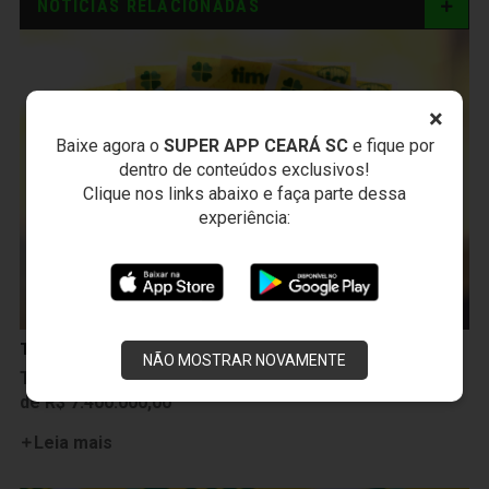
NOTÍCIAS RELACIONADAS
×
Baixe agora o
SUPER APP CEARÁ SC
e fique por
dentro de conteúdos exclusivos!
Clique nos links abaixo e faça parte dessa
experiência:
Timemania
NÃO MOSTRAR NOVAMENTE
Timemania: Sorteio de número 1860 terá premiação
de R$ 7.400.000,00
Leia mais