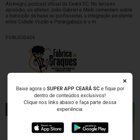
Alvinegro, podcast oficial do Ceará SC. No terceiro
episódio, os atletas João Gabriel e Melk comentam sobre
a transição da base ao profissional, a integração existente
entre Cidade Vozão e Porangabuçu e o m
PUBLICIDADE
×
Baixe agora o
SUPER APP CEARÁ SC
e fique por
dentro de conteúdos exclusivos!
Clique nos links abaixo e faça parte dessa
experiência:
NOTÍCIAS RELACIONADAS