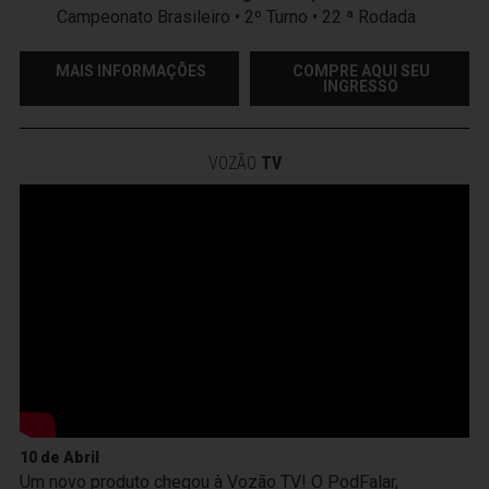
Campeonato Brasileiro • 2º Turno • 22 ª Rodada
MAIS INFORMAÇÕES
COMPRE AQUI SEU
INGRESSO
VOZÃO
TV
10 de Abril
Um novo produto chegou à Vozão TV! O PodFalar,