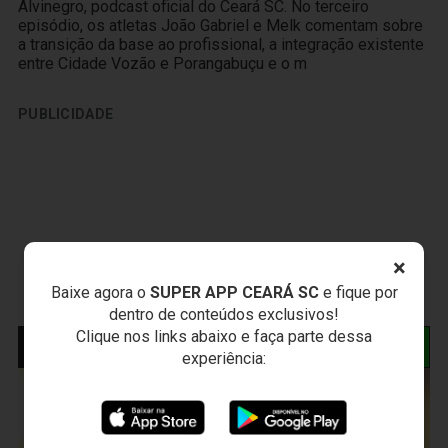
Alvinegro, podcast oficial do Ceará SC. No terceiro
episódio, os atletas João Gabriel e Melk comentam sobre
a transição da base ao profissional, a integração existente
entre Cidade Vozão e Porangabuçu e o m
PUBLICIDADE
×
Baixe agora o
SUPER APP CEARÁ SC
e fique por
dentro de conteúdos exclusivos!
Clique nos links abaixo e faça parte dessa
NOTÍCIAS RELACIONADAS
experiência: