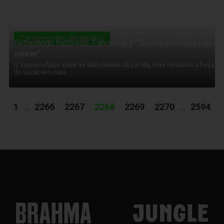
Campeonato Brasileiro
Retornando motivado, Fabrício diz: “Temos condições de
vencer”
O zagueiro falou sobre as dificuldades da partida, mas ressaltou a força
do Vozão em casa
1
...
2266
2267
2268
2269
2270
...
2594