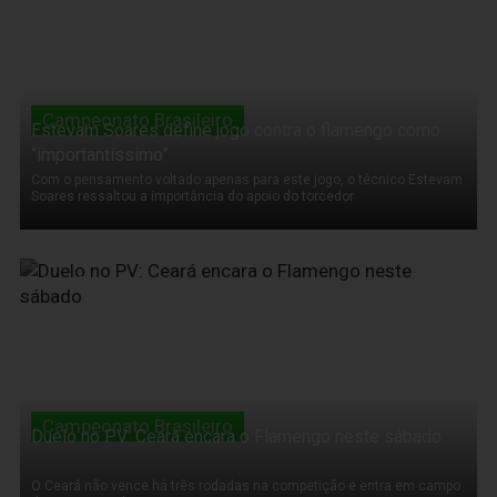
Campeonato Brasileiro
Estevam Soares define jogo contra o flamengo como
“importantíssimo”
Com o pensamento voltado apenas para este jogo, o técnico Estevam
Soares ressaltou a importância do apoio do torcedor
15 de Outubro de 2011
Campeonato Brasileiro
Duelo no PV: Ceará encara o Flamengo neste sábado
O Ceará não vence há três rodadas na competição e entra em campo