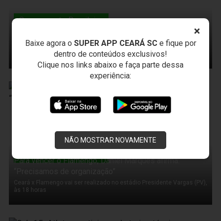
Campeonato Brasileiro
Ceará x Flamengo: ingressos estão esgotados
×
Baixe agora o
SUPER APP CEARÁ SC
e fique por
Com o encerramento das vendas, a diretoria alvinegra informa ao
dentro de conteúdos exclusivos!
torcedor que estiver sem ingresso que não vá ao estádio
Clique nos links abaixo e faça parte dessa
experiência:
14 de Outubro de 2011
NÃO MOSTRAR NOVAMENTE
Campeonato Brasileiro
Para vencer o Flamengo, Daniel Marques afirma:
“Precisamos de organização”
Ceará x Flamengo vai ser realizado no estádio Presidente Vargas (PV),
às 18 horas