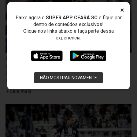
×
Baixe agora o
SUPER APP CEARÁ SC
e fique por
dentro de conteúdos exclusivos!
Clique nos links abaixo e faça parte dessa
experiência:
Campeonato Brasileiro
Camp. Brasileiro: Empurrado pela Nação Alvinegra,
Ceará bate a Ponte Preta por 2 a 0 e vence a 2ª
NÃO MOSTRAR NOVAMENTE
consecutiva
Leia mais