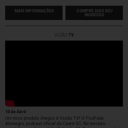
MAIS INFORMAÇÕES
COMPRE AQUI SEU
INGRESSO
VOZÃO
TV
10 de Abril
Um novo produto chegou à Vozão TV! O PodFalar,
Alvinegro, podcast oficial do Ceará SC. No terceiro