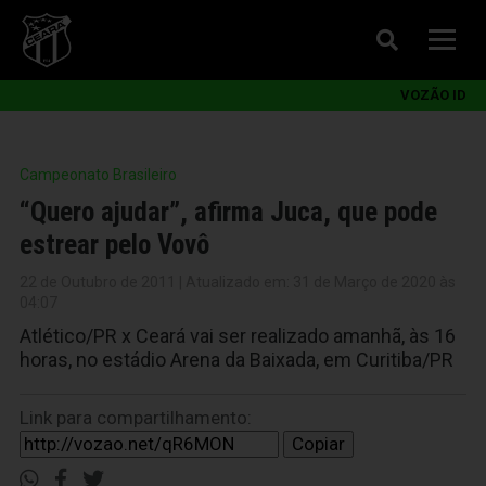
VOZÃO ID
Campeonato Brasileiro
“Quero ajudar”, afirma Juca, que pode
estrear pelo Vovô
22 de Outubro de 2011 | Atualizado em: 31 de Março de 2020 às
04:07
Atlético/PR x Ceará vai ser realizado amanhã, às 16
horas, no estádio Arena da Baixada, em Curitiba/PR
Link para compartilhamento:
Copiar