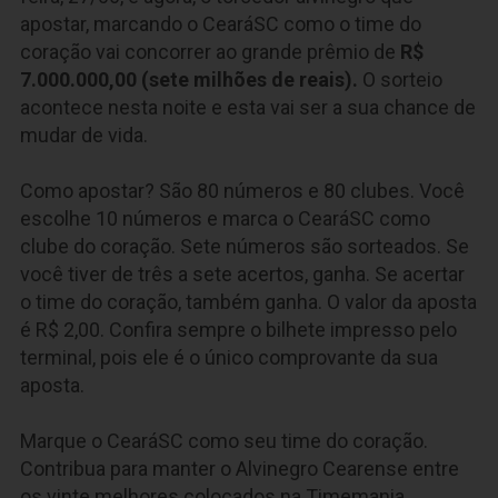
apostar, marcando o CearáSC como o time do
coração vai concorrer ao grande prêmio de
R$
7.000.000,00 (sete milhões de reais)
.
O sorteio
acontece nesta noite e esta vai ser a sua chance de
mudar de vida.
Como apostar? São 80 números e 80 clubes. Você
escolhe 10 números e marca o CearáSC como
clube do coração. Sete números são sorteados. Se
você tiver de três a sete acertos, ganha. Se acertar
o time do coração, também ganha. O valor da aposta
é R$ 2,00. Confira sempre o bilhete impresso pelo
terminal, pois ele é o único comprovante da sua
aposta.
Marque o CearáSC como seu time do coração.
Contribua para manter o Alvinegro Cearense entre
os vinte melhores colocados na Timemania.