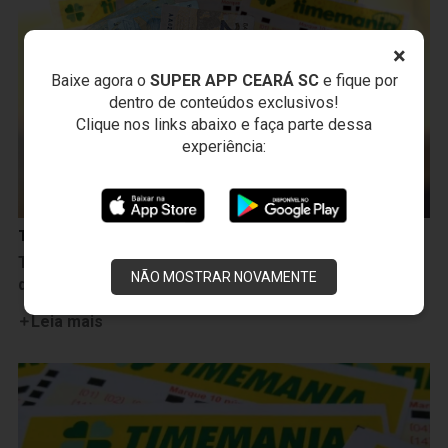
×
Baixe agora o
SUPER APP CEARÁ SC
e fique por
dentro de conteúdos exclusivos!
Clique nos links abaixo e faça parte dessa
experiência:
Timemania
Timemania: Sorteio de número 1860 terá premiação
NÃO MOSTRAR NOVAMENTE
de R$ 7.400.000,00
Leia mais