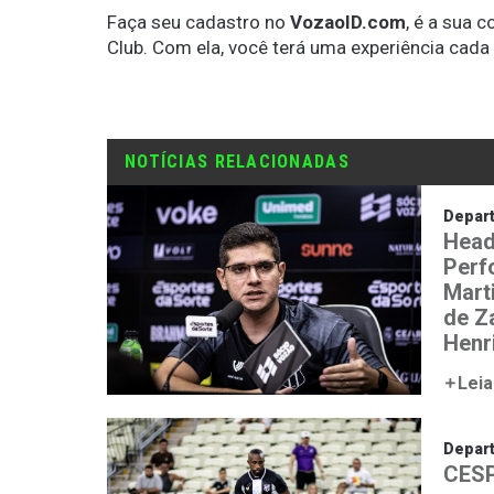
Faça seu cadastro no
VozaoID.com
, é a sua 
Club. Com ela, você terá uma experiência cada
NOTÍCIAS RELACIONADAS
Depar
Head
Perf
Mart
de Z
Henr
Leia
Depar
CESP