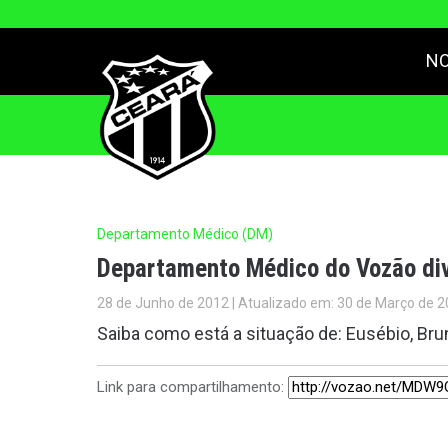
NO
Departamento Médico (DM)
Departamento Médico do Vozão div
28 de Junho de 2012 | Atualizado em: 30 de Março de 2
Saiba como está a situação de: Eusébio, Br
Link para compartilhamento: