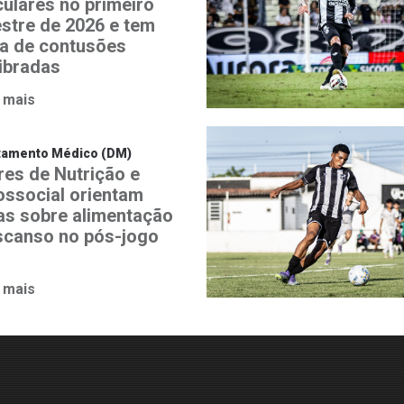
ulares no primeiro
estre de 2026 e tem
a de contusões
libradas
 mais
tamento Médico (DM)
res de Nutrição e
ossocial orientam
tas sobre alimentação
scanso no pós-jogo
 mais