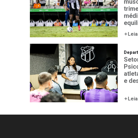
musc
trim
médi
equi
Leia
Depar
Seto
Psic
atle
e de
Leia