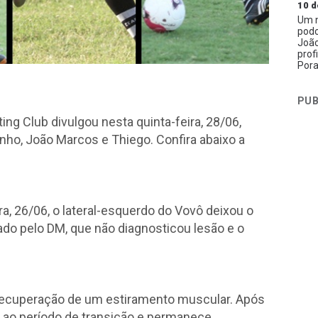
10 d
Um n
podc
João
prof
Pora
PUB
g Club divulgou nesta quinta-feira, 28/06,
nho, João Marcos e Thiego. Confira abaixo a
ira, 26/06, o lateral-esquerdo do Vovô deixou o
ado pelo DM, que não diagnosticou lesão e o
recuperação de um estiramento muscular. Após
o ao período de transição e permanece