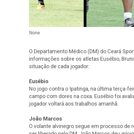
None
O Departamento Médico (DM) do Ceará Sportin
informações sobre os atletas Eusébio, Bruni
situação de cada jogador:
Eusébio
No jogo contra o Ipatinga, na última terça-fe
campo com dores na coxa. Eusébio foi avali
jogador voltará aos trabalhos amanhã.
João Marcos
O volante alvinegro segue em processo de 
ser liberado pelo DM, João Marcos deu iníci