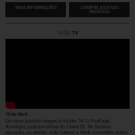
MAIS INFORMAÇÕES
COMPRE AQUI SEU
INGRESSO
VOZÃO
TV
10 de Abril
Um novo produto chegou à Vozão TV! O PodFalar,
Alvinegro, podcast oficial do Ceará SC. No terceiro
episódio, os atletas João Gabriel e Melk comentam sobre