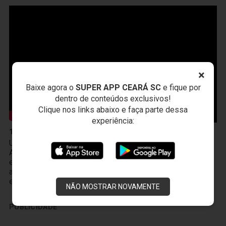
×
Baixe agora o
SUPER APP CEARÁ SC
e fique por
dentro de conteúdos exclusivos!
Clique nos links abaixo e faça parte dessa
experiência:
10 de Abril
Um novo produto chegou à Vozão TV! O PodFalar,
Alvinegro, podcast oficial do Ceará SC. No terceiro
episódio, os atletas João Gabriel e Melk comentam sobre
a transição da base ao profissional, a integração existente
entre Cidade Vozão e Porangabuçu e o m
NÃO MOSTRAR NOVAMENTE
PUBLICIDADE