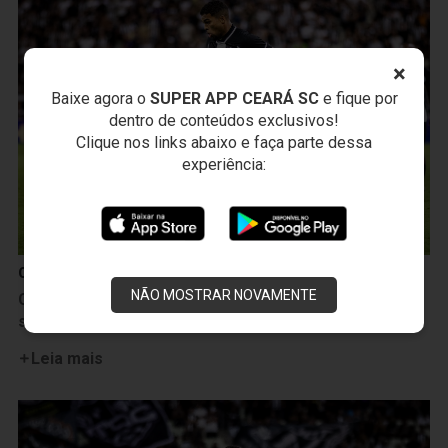
×
Baixe agora o
SUPER APP CEARÁ SC
e fique por
dentro de conteúdos exclusivos!
Clique nos links abaixo e faça parte dessa
experiência:
Copa do Brasil
NÃO MOSTRAR NOVAMENTE
Copa do Brasil: Ceará vence no tempo normal, mas é
superado nos pênaltis pelo Atlético/MG
Leia mais