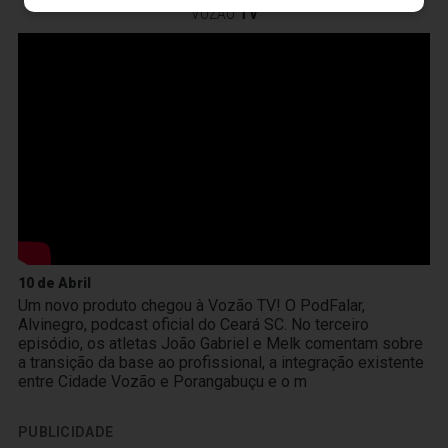
VOZÃO
TV
10 de Abril
Um novo produto chegou à Vozão TV! O PodFalar,
Alvinegro, podcast oficial do Ceará SC. No terceiro
episódio, os atletas João Gabriel e Melk comentam sobre
a transição da base ao profissional, a integração existente
entre Cidade Vozão e Porangabuçu e o m
PUBLICIDADE