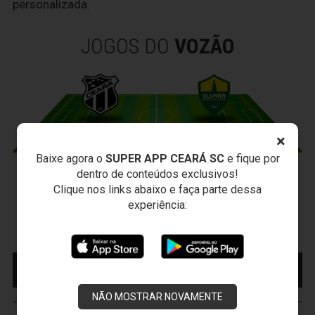
personalizada.
JOGOS DO
VOZÃO
×
Baixe agora o
SUPER APP CEARÁ SC
e fique por
dentro de conteúdos exclusivos!
CEARÁ X CUIABÁ
Clique nos links abaixo e faça parte dessa
Sábado, 15/08/2026 - 18:30
experiência:
Presidente Vargas - Capital/CE
Campeonato Brasileiro • 2º Turno • 22 ª Rodada
MAIS INFORMAÇÕES
COMPRE AQUI SEU
INGRESSO
NÃO MOSTRAR NOVAMENTE