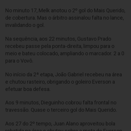
No minuto 17, Melk anotou o 2º gol do Mais Querido,
de cobertura. Mas o árbitro assinalou falta no lance,
invalidando o gol.
Na sequência, aos 22 minutos, Gustavo Prado
recebeu passe pela ponta-direita, limpou para o
meio e bateu colocado, ampliando o marcador. 2 a 0
para o Vovô.
No início da 2ª etapa, João Gabriel recebeu na área
e chutou rasteiro, obrigando o goleiro Everson a
efetuar boa defesa.
Aos 9 minutos, Dieguinho cobrou falta frontal no
travessão. Quase o terceiro gol do Mais Querido.
Aos 27 do 2º tempo, Juan Alano aproveitou bola
rebatida na área e chutou sobre a meta de Everson.