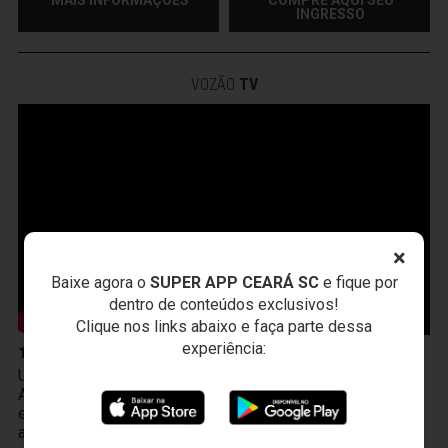
INGRESSO
VOZÃO
TV
×
Baixe agora o
SUPER APP CEARÁ SC
e fique por
dentro de conteúdos exclusivos!
Clique nos links abaixo e faça parte dessa
experiência:
10 de Abril
Um novo produto chegou à Vozão TV! O PodFalar,
Alvinegro, podcast oficial do Ceará SC. No terceiro
episódio, os atletas João Gabriel e Melk comentam sobre
a transição da base ao profissional, a integração existente