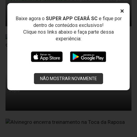
colocação
×
Baixe agora o
SUPER APP CEARÁ SC
e fique por
dentro de conteúdos exclusivos!
Clique nos links abaixo e faça parte dessa
experiência:
06 de Junho de 2010
NÃO MOSTRAR NOVAMENTE
Campeonato Brasileiro
Alvinegros querem manter a invencibilidade antes da
Copa
05 de Junho de 2010