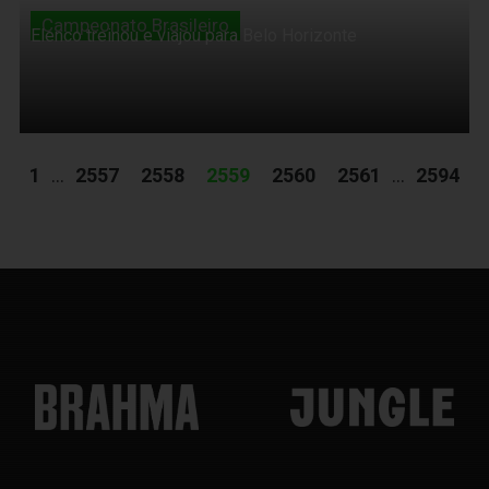
Campeonato Brasileiro
Elenco treinou e viajou para Belo Horizonte
1
...
2557
2558
2559
2560
2561
...
2594