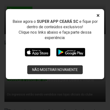
Timemania
Quer concorrer à R$ 16.000.000,00? Aposte na
×
Timemania
Baixe agora o
SUPER APP CEARÁ SC
e fique por
Contribua para manter o Alvinegro Cearense entre os vinte melhores
dentro de conteúdos exclusivos!
colocados na Timemania
Clique nos links abaixo e faça parte dessa
experiência:
22 de Agosto de 2012
NÃO MOSTRAR NOVAMENTE
Torcedor Alvinegro
Continua a venda de ingressos para Ceará x Vitória
Os ingressos estão sendo vendidos nas lojas oficiais do clube