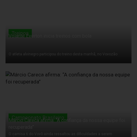
Treinos
Volante Everton inicia treinos com bola
O atleta alvinegro participou do treino desta manhã, no Vovozão
22 de Agosto de 2012
Campeonato Brasileiro
Márcio Careca afirma: “A confiança da nossa equipe foi
recuperada”
O camisa 6 do Vovô ainda ressaltou as dificuldades a serem