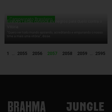
Campeonato Brasileiro
Evandro Leitão convoca alvinegros para duelo contra o
Vitória
"Quero ver todo mundo apoiando, acreditando e empurrando o nosso
time a mais uma vitória”, disse.
1
...
2055
2056
2057
2058
2059
...
2595