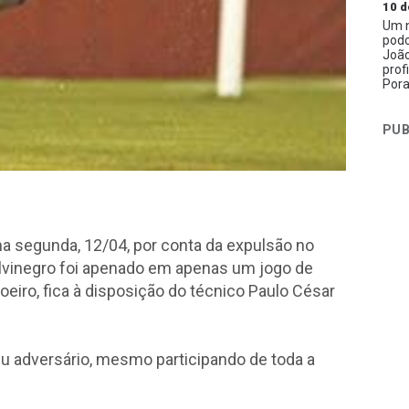
10 d
Um n
podc
João
prof
Pora
PUB
ima segunda, 12/04, por conta da expulsão no
 alvinegro foi apenado em apenas um jogo de
iro, fica à disposição do técnico Paulo César
eu adversário, mesmo participando de toda a