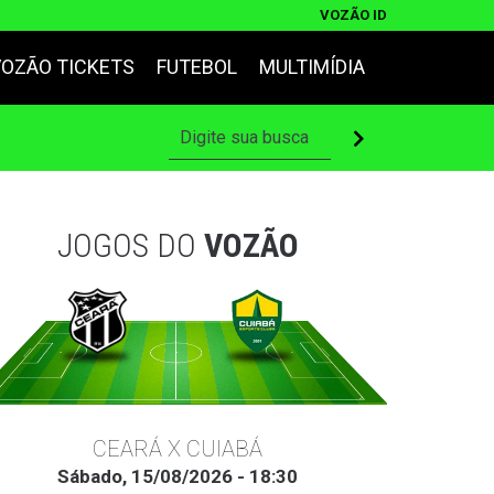
VOZÃO ID
VOZÃO TICKETS
FUTEBOL
MULTIMÍDIA
JOGOS DO
VOZÃO
CEARÁ X CUIABÁ
Sábado, 15/08/2026 - 18:30
Ter