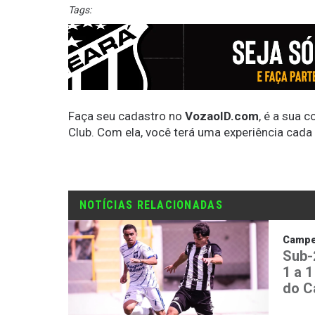
Tags:
Faça seu cadastro no
VozaoID.com
, é a sua 
Club. Com ela, você terá uma experiência cada
NOTÍCIAS RELACIONADAS
Campe
Sub-
1 a 1
do C