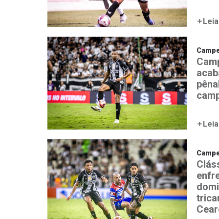
Leia
Campe
Camp
acab
pênal
camp
Leia
Campe
Clás
enfr
domi
tric
Cear