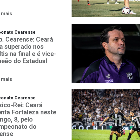
 mais
onato Cearense
. Cearense: Ceará
a superado nos
tis na final e é vice-
eão do Estadual
 mais
onato Cearense
sico-Rei: Ceará
enta Fortaleza neste
ngo, 8, pelo
ampeonato do
ense