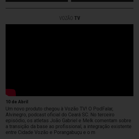
VOZÃO
TV
10 de Abril
Um novo produto chegou à Vozão TV! O PodFalar,
Alvinegro, podcast oficial do Ceará SC. No terceiro
episódio, os atletas João Gabriel e Melk comentam sobre
a transição da base ao profissional, a integração existente
entre Cidade Vozão e Porangabuçu e o m