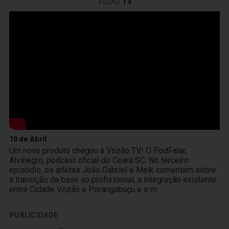
VOZÃO
TV
10 de Abril
Um novo produto chegou à Vozão TV! O PodFalar,
Alvinegro, podcast oficial do Ceará SC. No terceiro
episódio, os atletas João Gabriel e Melk comentam sobre
a transição da base ao profissional, a integração existente
entre Cidade Vozão e Porangabuçu e o m
PUBLICIDADE