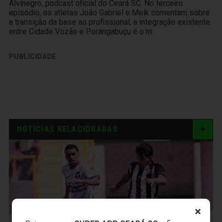
Alvinegro, podcast oficial do Ceará SC. No terceiro
episódio, os atletas João Gabriel e Melk comentam sobre
a transição da base ao profissional, a integração existente
entre Cidade Vozão e Porangabuçu e o m
PUBLICIDADE
NOTÍCIAS RELACIONADAS
×