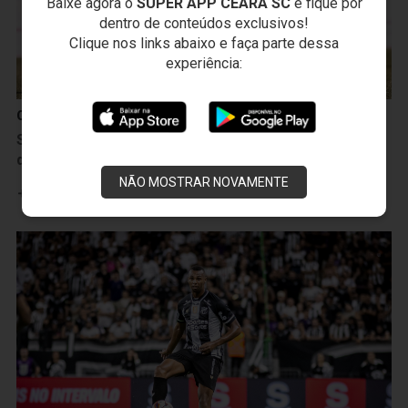
Baixe agora o
SUPER APP CEARÁ SC
e fique por
dentro de conteúdos exclusivos!
Clique nos links abaixo e faça parte dessa
experiência:
Campeonato Cearense
Sub-20: Ceará empata por 1 a 1 pela ida da semifinal
do Campeonato Cearense
NÃO MOSTRAR NOVAMENTE
Leia mais