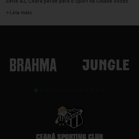
Série A2, Ceará perde para o Sport na Cidade Vozão
Leia mais
CEARÁ SPORTING CLUB