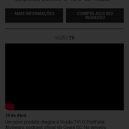
MAIS INFORMAÇÕES
COMPRE AQUI SEU
INGRESSO
VOZÃO
TV
10 de Abril
Um novo produto chegou à Vozão TV! O PodFalar,
Alvinegro, podcast oficial do Ceará SC. No terceiro