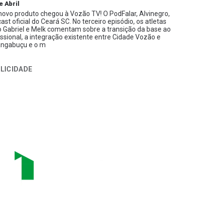
e Abril
ovo produto chegou à Vozão TV! O PodFalar, Alvinegro,
ast oficial do Ceará SC. No terceiro episódio, os atletas
 Gabriel e Melk comentam sobre a transição da base ao
issional, a integração existente entre Cidade Vozão e
ngabuçu e o m
LICIDADE