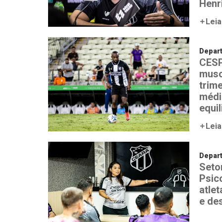
Henr
Leia
Depar
CESP
musc
trim
médi
equi
Leia
Depar
Seto
Psic
atle
e de