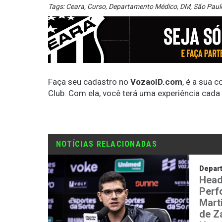
Tags:
Ceara
,
Curso
,
Departamento Médico
,
DM
,
São Paul
Faça seu cadastro no
VozaoID.com
, é a sua 
Club. Com ela, você terá uma experiência cada
NOTÍCIAS RELACIONADAS
Depar
Head
Perf
Mart
de Z