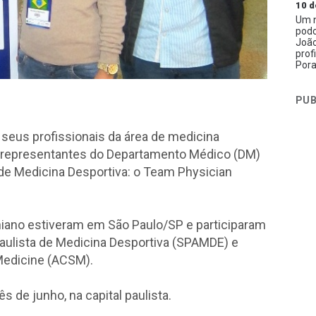
10 d
Um n
podc
João
prof
Pora
PUB
 seus profissionais da área de medicina
is representantes do Departamento Médico (DM)
l de Medicina Desportiva: o Team Physician
iano estiveram em São Paulo/SP e participaram
aulista de Medicina Desportiva (SPAMDE) e
Medicine (ACSM).
 de junho, na capital paulista.