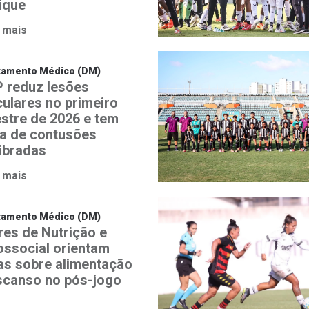
ique
 mais
tamento Médico (DM)
 reduz lesões
ulares no primeiro
estre de 2026 e tem
a de contusões
libradas
 mais
tamento Médico (DM)
res de Nutrição e
ossocial orientam
tas sobre alimentação
scanso no pós-jogo