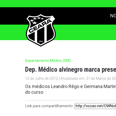
NO
Departamento Médico (DM)
Dep. Médico alvinegro marca pres
12 de Julho de 2012 | Atualizado em: 31 de Março de 2
Os médicos Leandro Rêgo e Germana Martin
do curso
Link para compartilhamento: