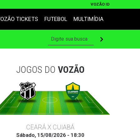
VOZÃO ID
VOZÃO TICKETS
FUTEBOL
MULTIMÍDIA
JOGOS DO
VOZÃO
CEARÁ X CUIABÁ
Sábado, 15/08/2026 - 18:30
Ter