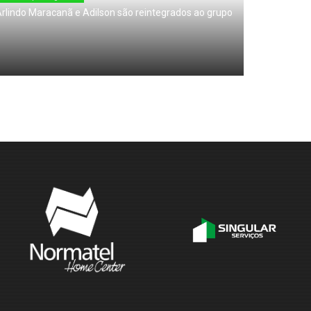
rlindo Maracanã e Adilson são reintegrados ao grupo