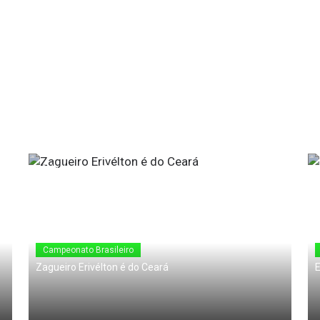
18 de Junho de 2010
Campeonato Brasileiro
Zagueiro Erivélton é do Ceará
E