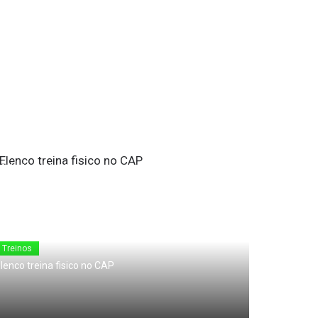
18 de Junho de 2010
Treinos
lenco treina fisico no CAP