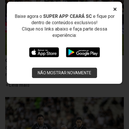
×
Baixe agora o
SUPER APP CEARÁ SC
e fique por
dentro de conteúdos exclusivos!
Clique nos links abaixo e faça parte dessa
experiência:
Campeonato Cearense
Camp. Cearense: Ceará acaba superado nos pênaltis
NÃO MOSTRAR NOVAMENTE
na final e é vice-campeão do Estadual
Leia mais