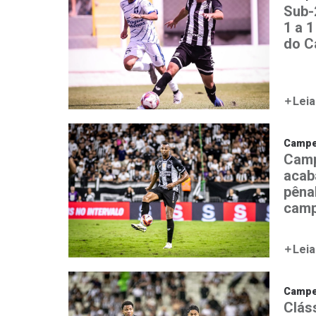
Sub-
1 a 1
do C
Leia
Campe
Camp
acab
pênal
camp
Leia
Campe
Clás