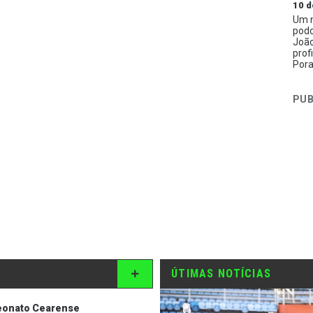
10 d
Um n
podc
João
prof
Pora
PUB
ÚTIMAS NOTÍCIAS
onato Cearense