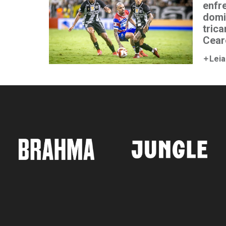
enfr
domi
tric
Cear
Leia