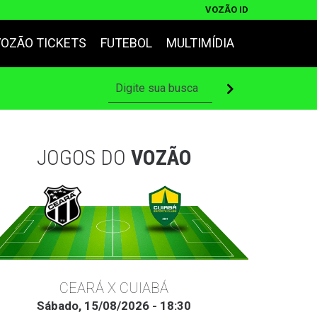
VOZÃO ID
VOZÃO TICKETS
FUTEBOL
MULTIMÍDIA
JOGOS DO
VOZÃO
CEARÁ X CUIABÁ
Sábado, 15/08/2026 - 18:30
Ter