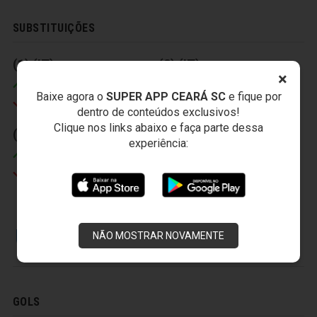
SUBSTITUIÇÕES
(1) (IT)
(2) (IT)
×
Enrico
Felipe Azevedo
Baixe agora o
SUPER APP CEARÁ SC
e fique por
Edmílson
Thiago Humberto
dentro de conteúdos exclusivos!
Clique nos links abaixo e faça parte dessa
(3) (2)
experiência:
Rudnei
Boiadeiro
NÃO MOSTRAR NOVAMENTE
AVAÍ FUTEBOL CLUBE
GOLS