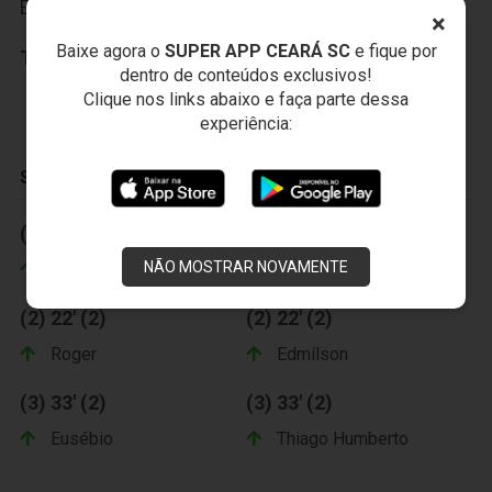
Enrico
,
Felipe Azevedo
,
Roger
×
Baixe agora o
SUPER APP CEARÁ SC
e fique por
Técnico:
Vagner Mancini
dentro de conteúdos exclusivos!
Clique nos links abaixo e faça parte dessa
experiência:
SUBSTITUIÇÕES
(1) 12' (2)
(1) 12' (2)
NÃO MOSTRAR NOVAMENTE
Felipe Azevedo
Boiadeiro
(2) 22' (2)
(2) 22' (2)
Roger
Edmílson
(3) 33' (2)
(3) 33' (2)
Eusébio
Thiago Humberto