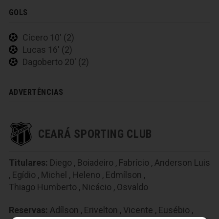
GOLS
Cícero 10' (2)
Lucas 16' (2)
Dagoberto 20' (2)
ADVERTÊNCIAS
CEARÁ SPORTING CLUB
Titulares:
Diego
,
Boiadeiro
,
Fabrício
,
Anderson Luis
,
Egídio
,
Michel
,
Heleno
,
Edmílson
,
Thiago Humberto
,
Nicácio
,
Osvaldo
Reservas:
Adílson
,
Erivelton
,
Vicente
,
Eusébio
,