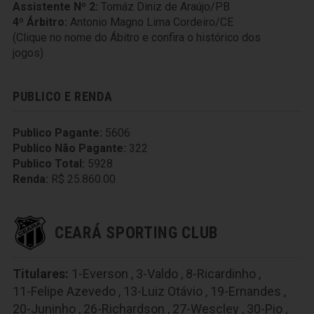
Assistente Nº 2:
Tomáz Diniz de Araújo/PB
4º Árbitro:
Antonio Magno Lima Cordeiro/CE
(Clique no nome do Ábitro e confira o histórico dos
jogos)
PUBLICO E RENDA
Publico Pagante:
5606
Publico Não Pagante:
322
Publico Total:
5928
Renda:
R$ 25.860.00
CEARÁ SPORTING CLUB
Titulares:
1-Everson
,
3-Valdo
,
8-Ricardinho
,
11-Felipe Azevedo
,
13-Luiz Otávio
,
19-Ernandes
,
20-Juninho
,
26-Richardson
,
27-Wescley
,
30-Pio
,