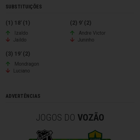
SUBSTITUIÇÕES
(1) 18' (1)
(2) 9' (2)
Izaldo
Andre Victor
Jaildo
Juninho
(3) 19' (2)
Mondragon
Luciano
ADVERTÊNCIAS
JOGOS DO
VOZÃO