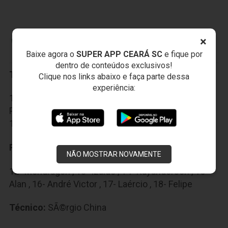
×
SALGUEIRO ATLÉTICO CLUBE
Baixe agora o
SUPER APP CEARÁ SC
e fique por
dentro de conteúdos exclusivos!
Titulares:
Clique nos links abaixo e faça parte dessa
experiência:
1- Luciano , 2- Maurício , 3- Escuro , 4- Juninho , 5-
Pêu , 6- Luiz Eduardo , 7- Jaildo , 8- Dadá , 9- Willian ,
10- Fabiano , 11- Alexon
Reservas:
NÃO MOSTRAR NOVAMENTE
12- Mondragon , 13- Izaldo , 14- Rayanderson , 15-
Alan , 16- André Victor , 17- Laércio , 18- Felipe
Técnico:
SÃ©rgio China