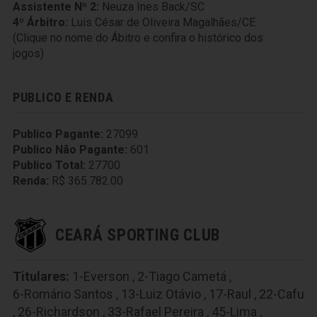
Assistente Nº 2:
Neuza Ines Back/SC
4º Árbitro:
Luis César de Oliveira Magalhães/CE
(Clique no nome do Ábitro e confira o histórico dos
jogos)
PUBLICO E RENDA
Publico Pagante:
27099
Publico Não Pagante:
601
Publico Total:
27700
Renda:
R$ 365.782.00
CEARÁ SPORTING CLUB
Titulares:
1-Everson
,
2-Tiago Cametá
,
6-Romário Santos
,
13-Luiz Otávio
,
17-Raul
,
22-Cafu
,
26-Richardson
,
33-Rafael Pereira
,
45-Lima
,