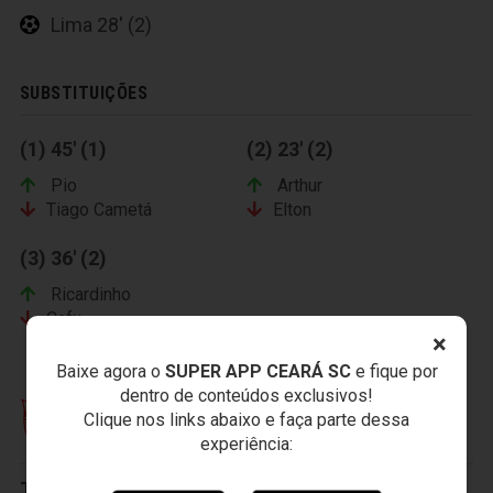
Lima 28' (2)
SUBSTITUIÇÕES
(1) 45' (1)
(2) 23' (2)
Pio
Arthur
Tiago Cametá
Elton
(3) 36' (2)
Ricardinho
Cafu
×
Baixe agora o
SUPER APP CEARÁ SC
e fique por
dentro de conteúdos exclusivos!
Clique nos links abaixo e faça parte dessa
CLUBE DE REGATAS BRASIL
experiência:
Titulares: