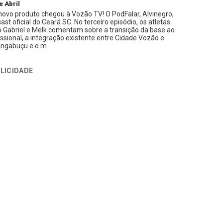
e Abril
ovo produto chegou à Vozão TV! O PodFalar, Alvinegro,
ast oficial do Ceará SC. No terceiro episódio, os atletas
 Gabriel e Melk comentam sobre a transição da base ao
issional, a integração existente entre Cidade Vozão e
ngabuçu e o m
LICIDADE