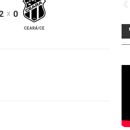
2
0
X
CEARÁ/CE