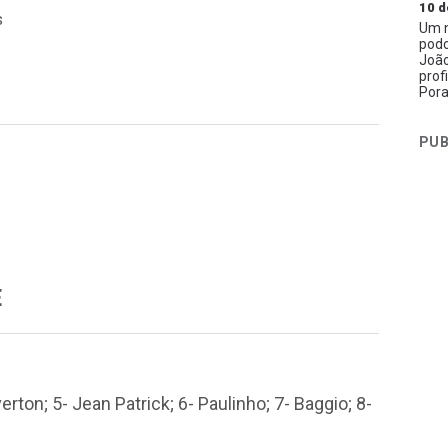
10 d
s
Um n
podc
João
prof
Pora
PUB
E
verton; 5- Jean Patrick; 6- Paulinho; 7- Baggio; 8-