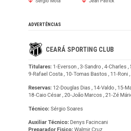
Sergio Mota
Jean Patrick
ADVERTÊNCIAS
CEARÁ SPORTING CLUB
Titulares:
1-Everson
,
3-Sandro
,
4-Charles
,
9-Rafael Costa
,
10-Tomas Bastos
,
11-Roni
Reservas:
12-Douglas Dias
,
14-Valdo
,
15-Ma
18-Caio César
,
20-João Marcos
,
21-Zé Mári
Técnico:
Sérgio Soares
Auxiliar Técnico:
Denys Facincani
Preparador Fisico:
Walmir Cruz