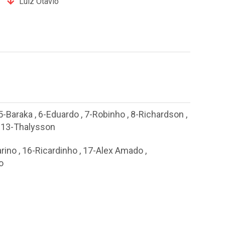
Luiz Otavio
5-Baraka
,
6-Eduardo
,
7-Robinho
,
8-Richardson
,
,
13-Thalysson
rino
,
16-Ricardinho
,
17-Alex Amado
,
o