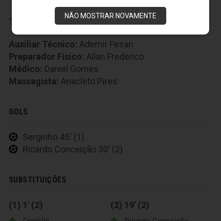
NÃO MOSTRAR NOVAMENTE
Técnico:
Lisca
Auxiliar Técnico:
Ademir Fesan
Preparador Fisico:
Allan Frederico
Médico:
Daniel Gomes
Massagista:
Anacleto Pires
GOLS
Serginho 45' (1)
Ricardo Conceição 30' (2)
SUBSTITUIÇÕES
(1) 1' (2)
(2) 19' (2)