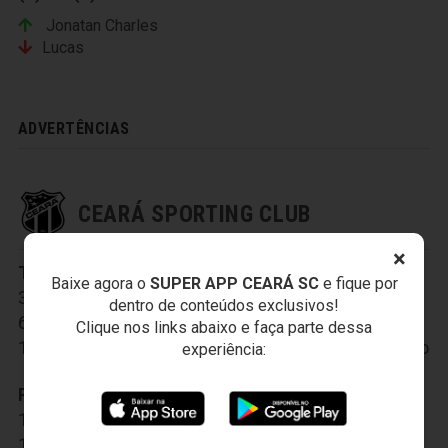
Jonatan Charles
Lucas
ADVERTÊNCIAS
CEARÁ SPORTING CLUB
×
Titulares:
1-Everson
,
2-Robertinho
,
Baixe agora o
SUPER APP CEARÁ SC
e fique por
3-Thiago Carvalho
,
4-Raul Silva
,
5-Richardson
,
dentro de conteúdos exclusivos!
6-Sanchez
,
7-Jhonnatan
,
9-Caio César
,
Clique nos links abaixo e faça parte dessa
10-Emanuel Biancucchi
,
11-Assisinho
,
21-Serginho
experiência:
Reservas:
12-Diego
,
13-Marcos Ytalo
,
14-Carlão
,
15-Ricardo Conceição
,
16-Emerson Santos
,
17-Franklin
,
19-Rafinha