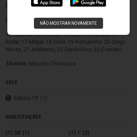
Edinho e 10-Marcelinho; 11-Paulinho e 9-Robert.
Reservas:
NÃO MOSTRAR NOVAMENTE
12-Ricardo, 13-Amaral, 14-Alan, 15-Leandro, 16-
Radar, 17-Magal, 18-Guto, 19-Romarinho, 20-Diego
Neves, 21-Adalberto, 22-Danilo Rios, 23-Evandro.
Técnico:
Marcelo Chamusca
GOLS
Edinho 19' (1)
SUBSTITUIÇÕES
(1) 38' (1)
(1) 1' (2)