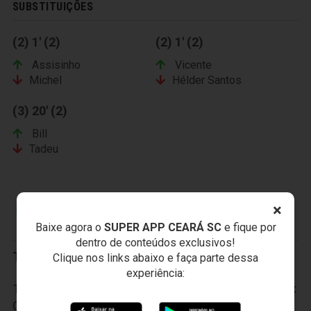
SUBSTITUIÇÕES
(2) 1' (2)
(2) 1' (2)
Assisinho
Vicente
Michel
Hélder Santos
(3) 20' (2)
Bill
Tadeu
×
FORTALEZA ESPORTE CLUBE
Baixe agora o
SUPER APP CEARÁ SC
e fique por
dentro de conteúdos exclusivos!
Titulares:
Clique nos links abaixo e faça parte dessa
experiência:
1-Luís Henrique; 2-Tiago Cametá, 3-Genílson, 4-Max
Oliveira e 6-Fernandinho; 5-Corrêa, 7-Walfrido, 8-