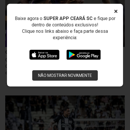
×
Baixe agora o
SUPER APP CEARÁ SC
e fique por
dentro de conteúdos exclusivos!
Clique nos links abaixo e faça parte dessa
experiência:
Campeonato Brasileiro
Camp. Brasileiro: Empurrado pela Nação Alvinegra,
Ceará bate a Ponte Preta por 2 a 0 e vence a 2ª
consecutiva
NÃO MOSTRAR NOVAMENTE
Leia mais