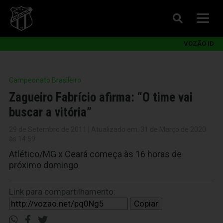
VOZÃO ID
Campeonato Brasileiro
Zagueiro Fabrício afirma: “O time vai
buscar a vitória”
29 de Setembro de 2011 | Atualizado em: 31 de Março de 2020
às 14:59
Atlético/MG x Ceará começa às 16 horas de
próximo domingo
Link para compartilhamento:
Copiar