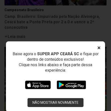
Campeonato Brasileiro
Camp. Brasileiro: Empurrado pela Nação Alvinegra,
Ceará bate a Ponte Preta por 2 a 0 e vence a 2ª
consecutiva
Leia mais
×
Baixe agora o
SUPER APP CEARÁ SC
e fique por
dentro de conteúdos exclusivos!
Clique nos links abaixo e faça parte dessa
experiência:
NÃO MOSTRAR NOVAMENTE