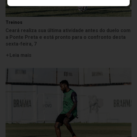
Treinos
Ceará realiza sua última atividade antes do duelo com
a Ponte Preta e está pronto para o confronto desta
sexta-feira, 7
Leia mais