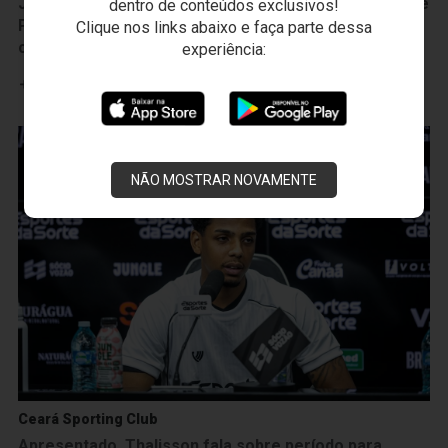
João Gabriel convoca torcida para duelo contra Ponte
dentro de conteúdos exclusivos!
Preta: "Vai ser muito importante para essa virada de
Clique nos links abaixo e faça parte dessa
chave"
experiência:
Leia mais
NÃO MOSTRAR NOVAMENTE
Ceará Sporting Club
Apresentado, Thalisson fala sobre período para