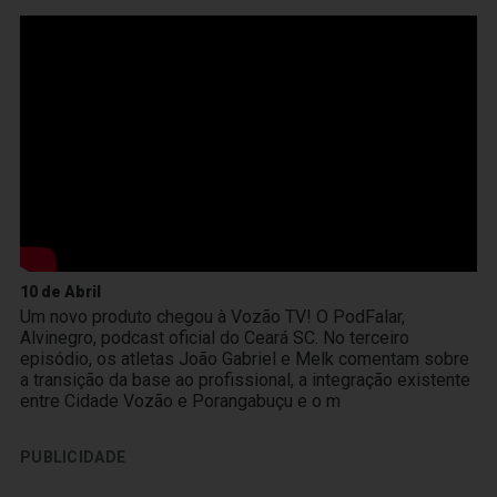
10 de Abril
Um novo produto chegou à Vozão TV! O PodFalar,
Alvinegro, podcast oficial do Ceará SC. No terceiro
episódio, os atletas João Gabriel e Melk comentam sobre
a transição da base ao profissional, a integração existente
entre Cidade Vozão e Porangabuçu e o m
PUBLICIDADE