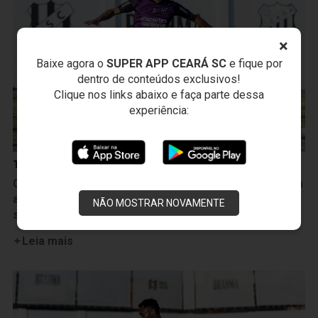
×
Baixe agora o
SUPER APP CEARÁ SC
e fique por
dentro de conteúdos exclusivos!
Clique nos links abaixo e faça parte dessa
experiência:
Treinos
Ceará realiza sua última atividade antes do duelo com
a Ponte Preta e está pronto para o confronto desta
NÃO MOSTRAR NOVAMENTE
sexta-feira, 7
Leia mais