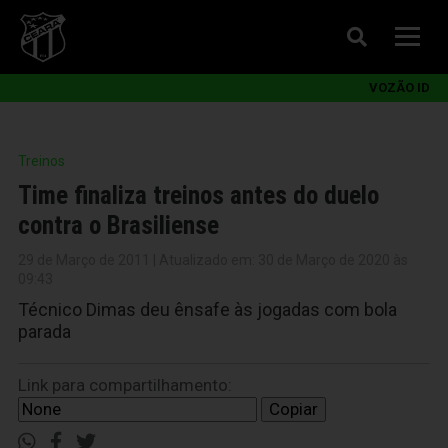
VOZÃO ID
Treinos
Time finaliza treinos antes do duelo
contra o Brasiliense
29 de Março de 2011 | Atualizado em: 30 de Março de 2020 às
09:43
Técnico Dimas deu ênsafe às jogadas com bola
parada
Link para compartilhamento:
Copiar